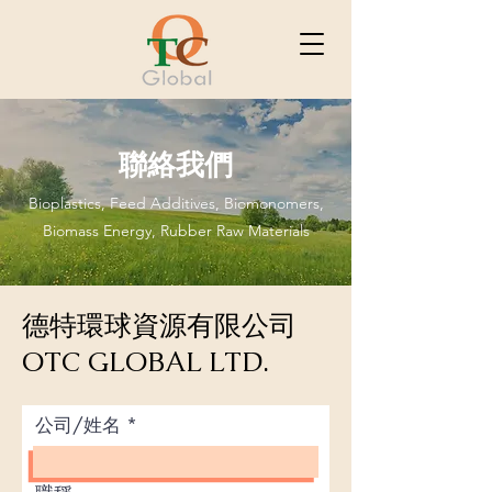
聯絡我們
Bioplastics, Feed Additives, Biomonomers,
Biomass Energy, Rubber Raw Materials
德特環球資源有限公司
OTC GLOBAL LTD.
公司/姓名